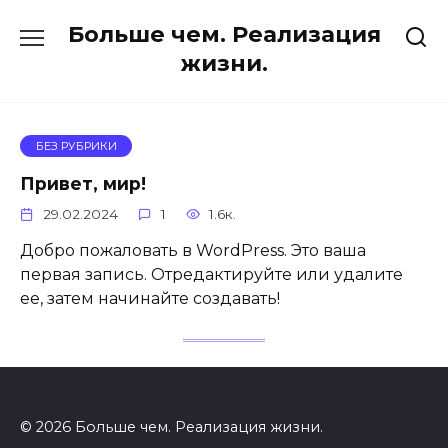
Перейти
Больше чем. Реализация
к
содержанию
жизни.
БЕЗ РУБРИКИ
Привет, мир!
29.02.2024
1
1.6к.
Добро пожаловать в WordPress. Это ваша
первая запись. Отредактируйте или удалите
ее, затем начинайте создавать!
© 2026 Больше чем. Реализация жизни.